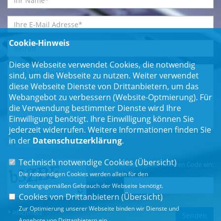
Cookie-Hinweis
Diese Webseite verwendet Cookies, die notwendig
sind, um die Webseite zu nutzen. Weiter verwendet
diese Webseite Dienste von Drittanbietern, um das
Webangebot zu verbessern (Website-Optmierung). Für
die Verwendung bestimmter Dienste wird Ihre
Einwilligung benötigt. Ihre Einwilligung können Sie
jederzeit widerrufen. Weitere Informationen finden Sie
in der
Datenschutzerklärung
.
Einwilligungserklärung
*
Technisch notwendige Cookies (
Übersicht
)
Bitte geben Sie den Code ein:
Die notwendigen Cookies werden allein für den
ordnungsgemäßen Gebrauch der Webseite benötigt.
Cookies von Drittanbietern (
Übersicht
)
Zur Optimierung unserer Webseite binden wir Dienste und
* Pflichtfeld
Angebote von Drittanbietern ein.