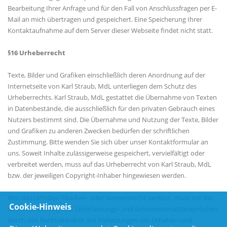
Bearbeitung Ihrer Anfrage und für den Fall von Anschlussfragen per E-
Mail an mich übertragen und gespeichert. Eine Speicherung Ihrer
Kontaktaufnahme auf dem Server dieser Webseite findet nicht statt.
§16 Urheberrecht
Texte, Bilder und Grafiken einschließlich deren Anordnung auf der
Internetseite von Karl Straub, MdL unterliegen dem Schutz des
Urheberrechts. Karl Straub, MdL gestattet die Übernahme von Texten
in Datenbestände, die ausschließlich für den privaten Gebrauch eines
Nutzers bestimmt sind. Die Übernahme und Nutzung der Texte, Bilder
und Grafiken zu anderen Zwecken bedürfen der schriftlichen
Zustimmung. Bitte wenden Sie sich über unser Kontaktformular an
uns. Soweit Inhalte zulässigerweise gespeichert, vervielfältigt oder
verbreitet werden, muss auf das Urheberrecht von Karl Straub, MdL
bzw. der jeweiligen Copyright-Inhaber hingewiesen werden.
Wer das Urheber-/Marken- oder Namensrecht verletzt, muss mit der
Cookie-Hinweis
Geltendmachung von Unterlassungs- und Schadensersatzansprüchen
durch den Rechteinhaber, bei Verletzungen des Urheber- und