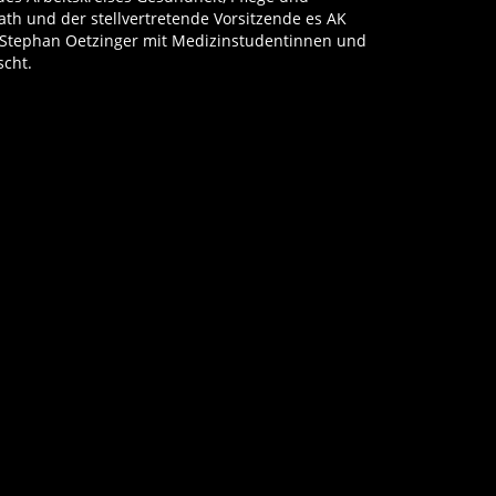
th und der stellvertretende Vorsitzende es AK
Jugen
 Stephan Oetzinger mit Medizinstudentinnen und
...
wei
cht.