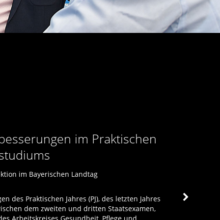
besserungen im Praktischen
Not
nstudiums
Com
ktion im Bayerischen Landtag
22.07
 des Praktischen Jahres (PJ), des letzten Jahres
Schei
ischen dem zweiten und dritten Staatsexamen,
Warnk
des Arbeitskreises Gesundheit, Pflege und
Arbei