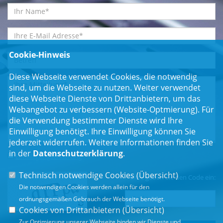
Cookie-Hinweis
Diese Webseite verwendet Cookies, die notwendig
sind, um die Webseite zu nutzen. Weiter verwendet
diese Webseite Dienste von Drittanbietern, um das
Webangebot zu verbessern (Website-Optmierung). Für
die Verwendung bestimmter Dienste wird Ihre
Einwilligung benötigt. Ihre Einwilligung können Sie
jederzeit widerrufen. Weitere Informationen finden Sie
in der
Datenschutzerklärung
.
Einwilligungserklärung
*
Technisch notwendige Cookies (
Übersicht
)
Bitte geben Sie den Code ein:
Die notwendigen Cookies werden allein für den
ordnungsgemäßen Gebrauch der Webseite benötigt.
Cookies von Drittanbietern (
Übersicht
)
Zur Optimierung unserer Webseite binden wir Dienste und