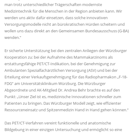
man trotz unterschiedlicher Trägerschaften modernste
Medizintechnik für die Menschen in der Region anbieten kann. Wir
werden uns aktiv dafür einsetzen, dass solche innovativen
Versorgungsmodelle nicht an bürokratischen Hürden scheitern und
wollen uns dazu direkt an den Gemeinsamen Bundesausschuss (G-BA)
wenden.“
Er sicherte Unterstützung bei den zentralen Anliegen der Würzburger
Kooperation zu: bei der Aufnahme des Mammakarzinoms als
erstattungsfähige PET/CT-Indikation, bei der Genehmigung zur
Ambulanten Spezialfachärztlichen Versorgung (ASV) und bei der
Erteilung einer Verkaufsgenehmigung für das Radiopharmakon „F-18-
FDG“ am Universitätsklinikum Würzburg. Die Würzburger
Abgeordnete und AK-Mitglied Dr. Andrea Behr brachte es auf den
Punkt: „Unser Ziel ist es, medizinische Innovationen schneller zum
Patienten zu bringen. Das Würzburger Modell zeigt, wie effizienter
Ressourceneinsatz und Spitzenmedizin Hand in Hand gehen können.“
Das PET/CT-Verfahren vereint funktionelle und anatomische
Bildgebung in einer einzigen Untersuchung und ermöglicht so eine