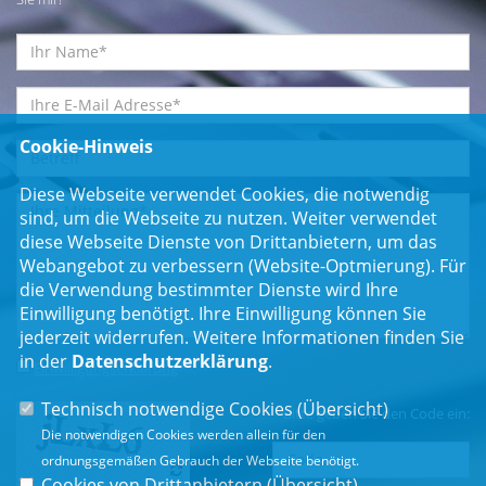
Cookie-Hinweis
Diese Webseite verwendet Cookies, die notwendig
sind, um die Webseite zu nutzen. Weiter verwendet
diese Webseite Dienste von Drittanbietern, um das
Webangebot zu verbessern (Website-Optmierung). Für
die Verwendung bestimmter Dienste wird Ihre
Einwilligung benötigt. Ihre Einwilligung können Sie
jederzeit widerrufen. Weitere Informationen finden Sie
in der
Datenschutzerklärung
.
Einwilligungserklärung
*
Technisch notwendige Cookies (
Übersicht
)
Bitte geben Sie den Code ein:
Die notwendigen Cookies werden allein für den
ordnungsgemäßen Gebrauch der Webseite benötigt.
Cookies von Drittanbietern (
Übersicht
)