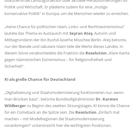
diskutierte die Landtagsfraktion über aktuelle Herausforderungen für
Politik und Wirtschaft. Er plädierte zudem für eine „mutige
konservative Politik“ in Europa, um die Menschen wieder zu erreichen.
Keine Chance für politischen Islam, Links- und Rechtsextremismus“
lautete das Thema es Austausch mit
Seyran Ateş
, Autorin und
Mitbegründerin der Ibn Rushd-Goethe Moschee Berlin. Ateş betonte,
nur der liberale und säkulare Islam teile die Werte dieses Landes. In
diesem Sinne verabschiedete die Fraktion die
Resolution
Klare Kante
gegen islamistischen Extremismus – für Religionsfreiheit und
Sicherheit“.
KI als große Chance für Deutschland
Digitalisierung und Staatsmodernisierung funktionieren nur, wenn
man Brücken baut", betonte Bundesdigitalminister
Dr. Karsten
Wildberger
zu Beginn des zweiten Sitzungstages. KI könne die Chance
für ein Comeback an die Spitze sein. Die
Resolution
Einfach mal
machen – mit Modellregionen die Staatsmodernisierung
voranbringen!“ unterstreicht hier die wichtigsten Positionen.