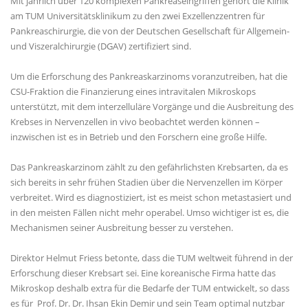
Mit jährlich über 120 komplexen Pankreaseingriffen gehört die Klinik
am TUM Universitätsklinikum zu den zwei Exzellenzzentren für
Pankreaschirurgie, die von der Deutschen Gesellschaft für Allgemein-
und Viszeralchirurgie (DGAV) zertifiziert sind.
Um die Erforschung des Pankreaskarzinoms voranzutreiben, hat die
CSU-Fraktion die Finanzierung eines intravitalen Mikroskops
unterstützt, mit dem interzelluläre Vorgänge und die Ausbreitung des
Krebses in Nervenzellen in vivo beobachtet werden können –
inzwischen ist es in Betrieb und den Forschern eine große Hilfe.
Das Pankreaskarzinom zählt zu den gefährlichsten Krebsarten, da es
sich bereits in sehr frühen Stadien über die Nervenzellen im Körper
verbreitet. Wird es diagnostiziert, ist es meist schon metastasiert und
in den meisten Fällen nicht mehr operabel. Umso wichtiger ist es, die
Mechanismen seiner Ausbreitung besser zu verstehen.
Direktor Helmut Friess betonte, dass die TUM weltweit führend in der
Erforschung dieser Krebsart sei. Eine koreanische Firma hatte das
Mikroskop deshalb extra für die Bedarfe der TUM entwickelt, so dass
es für Prof. Dr. Dr. Ihsan Ekin Demir und sein Team optimal nutzbar