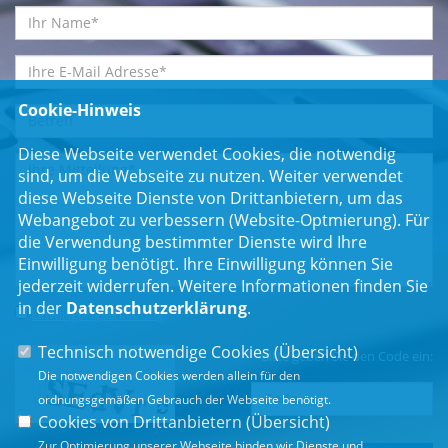
Cookie-Hinweis
Diese Webseite verwendet Cookies, die notwendig
sind, um die Webseite zu nutzen. Weiter verwendet
diese Webseite Dienste von Drittanbietern, um das
Webangebot zu verbessern (Website-Optmierung). Für
die Verwendung bestimmter Dienste wird Ihre
Einwilligung benötigt. Ihre Einwilligung können Sie
jederzeit widerrufen. Weitere Informationen finden Sie
in der
Datenschutzerklärung
.
Einwilligungserklärung
*
Technisch notwendige Cookies (
Übersicht
)
Bitte geben Sie den Code ein:
Die notwendigen Cookies werden allein für den
ordnungsgemäßen Gebrauch der Webseite benötigt.
Cookies von Drittanbietern (
Übersicht
)
Zur Optimierung unserer Webseite binden wir Dienste und