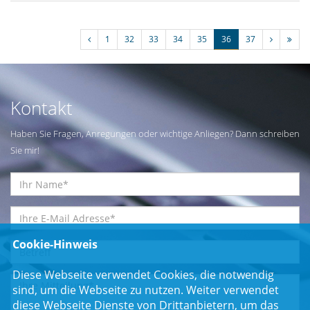
1
32
33
34
35
36
37
Kontakt
Haben Sie Fragen, Anregungen oder wichtige Anliegen? Dann schreiben
Sie mir!
Cookie-Hinweis
Diese Webseite verwendet Cookies, die notwendig
sind, um die Webseite zu nutzen. Weiter verwendet
diese Webseite Dienste von Drittanbietern, um das